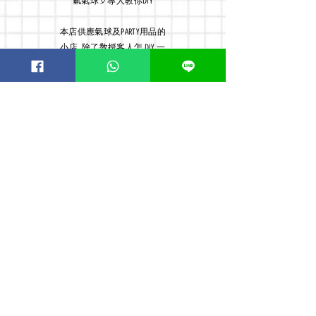
氫氣球🎈專人教你DIY
本店
供應氣球及PARTY用品的
小店, 除了敎授客人怎 DIY 一
個給另一半驚喜的難忘派對,
亦有親身為客人安排上門佈
置服務, 故店主經常外出佈
置, 貴客如需到店及交收敬請
預約
Order now! Whatsapp:
51126198
or WeChat:
meanttobee1314
Opening Hours
Mon - Fri: 9:00am - 18:00pm ​​
Saturday: 9:00am - 15:00pm Sunday
& Public holiday off 到店敬請預約
By Appointment