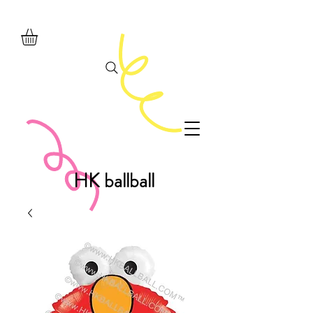
HK ballball