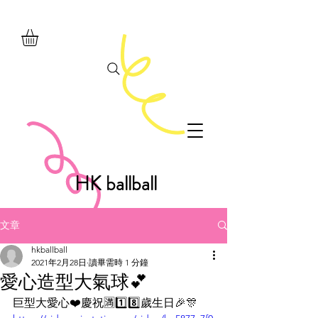
HK ballball
文章
hkballball
2021年2月28日
讀畢需時 1 分鐘
愛心造型大氣球💕
巨型大愛心❤️慶祝🈵1️⃣8️⃣歲生日🎉🎊