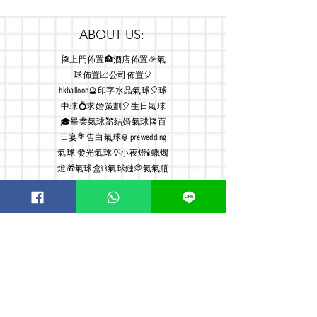
ABOUT US:
🎏上門佈置🏨酒店佈置🎉氣
球佈置📈公司佈置🎈
hkballoon🔮印字水晶氣球🎈球
中球💍求婚策劃🎈生日氣球
🎓畢業氣球💒結婚氣球🎏百
日宴💐告白氣球🏮prewedding
氣球 發光氣球💡小夜燈🕯蠟燭
燈🎁氣球盒⛓氣球鏈💭氦氣瓶
氫氣球🎈專人教你DIY
本店
供應氣球及PARTY用品的
小店, 除了敎授客人怎 DIY 一
個給另一半驚喜的難忘派對,
亦有親身為客人安排上門佈
置服務, 故店主經常外出佈
置, 貴客如需到店及交收敬請
預約