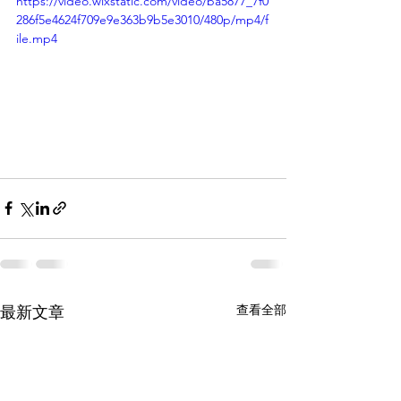
https://video.wixstatic.com/video/ba5877_7f0
286f5e4624f709e9e363b9b5e3010/480p/mp4/f
ile.mp4
查看全部
最新文章