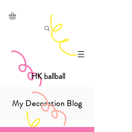
HK ballball
My Decoration Blog