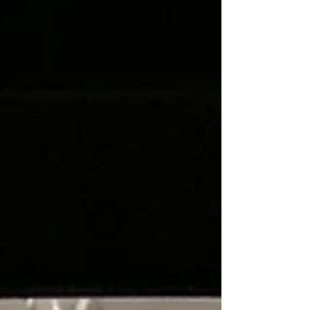
氣球佈置，讓你的活動更出色。 專業氣球佈
置的價值 專業氣球佈置不只是簡單的氣球堆
砌。它是一門藝術。專業佈置師會根據活動主
題、場地大小和客戶需求，設計出獨特的氣球
造型和佈局。這樣的佈置能： 營造主題氛圍
吸引賓客目光 增加拍照亮點 讓活動更具紀念
價值 例如，婚禮中使用白色和粉紅色氣球拱
門，能營造浪漫氛圍。生日派對則可用多彩氣
球組合，增添歡樂感。專業氣球佈置讓每個慶
祝時刻都獨一無二。 如何選擇合適的專業氣
球佈置服務 選擇專業氣球佈置服務時，要考
慮以下幾點： 經驗與作品集 查看佈置師過往
作品，確保風格符合你的需求。 客製化設計
能力 好的佈置師會根據你的主題和喜好，提
供專屬設計方案。 材料品質 使用高品質氣
球，避免活動中氣球破裂或漏氣。 服務範圍
包括佈置、拆卸及現場支援，讓你無後顧之
憂。 價格透明 明確報價，避免隱藏費用。 在
香港尋找專業氣球佈置服