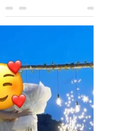
#法拉利車尾廂佈置 #車尾廂氣球佈置 #車尾箱
佈置 #車尾箱鮮花佈置 #生日佈置 #鮮花佈置 #
粉茘枝 #粉玫瑰 #bentleydecor #賓利車尾廂
佈置 #ferraridecor