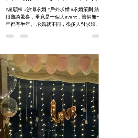
cujackie
2022年1月14日
讀畢需時 1 分鐘
獨一無二嘅沙灘戶外求婚
#星願棒 #沙灘求婚 #戶外求婚 #求婚策劃 結婚
很難談驚喜，畢竟是一個大event，籌備無一
年都有半年。 求婚就不同，很多人對求婚能
帶來的驚喜，期望很高，指的不單單是將會收
到甚麼求婚戒指💍，而是整個過程。男生們要
努力💪🏻😆...