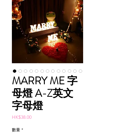
MARRY ME 字
母燈 A-Z英文
字母燈
價
HK$38.00
格
數量
*