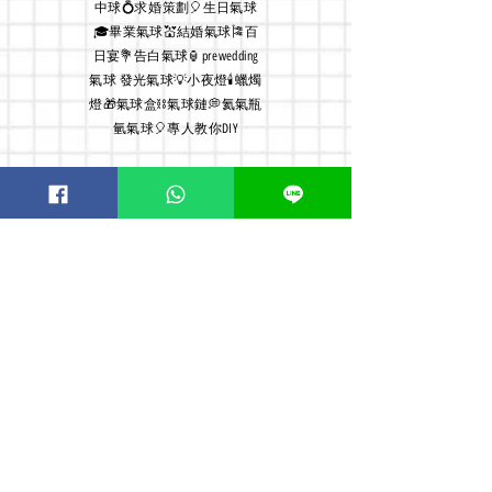
中球💍求婚策劃🎈生日氣球
🎓畢業氣球💒結婚氣球🎏百
日宴💐告白氣球🏮prewedding
氣球 發光氣球💡小夜燈🕯蠟燭
燈🎁氣球盒⛓氣球鏈💭氦氣瓶
氫氣球🎈專人教你DIY
本店
供應氣球及PARTY用品的
小店, 除了敎授客人怎 DIY 一
個給另一半驚喜的難忘派對,
亦有親身為客人安排上門佈
置服務, 故店主經常外出佈
置, 貴客如需到店及交收敬請
預約
Order now! Whatsapp:
51126198
or WeChat:
meanttobee1314
Opening Hours