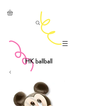
HK ballball