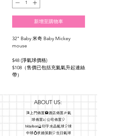
新增至購物車
32" Baby 米奇 Baby Mickey
mouse
$48 (淨氣球價格)
$108（售價已包括充氦氣升起連絲
帶）
ABOUT US:
🎏上門佈置🏨酒店佈置🎉氣
球佈置📈公司佈置🎈
hkballoon🔮印字水晶氣球🎈球
中球💍求婚策劃🎈生日氣球