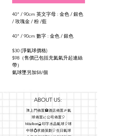
40" / 90cm 英文字母 : 金色 / 銀色
/ 玫瑰金 / 粉 /藍
40" / 90cm 數字 : 金色 / 銀色
$30 (淨氣球價格)
$98（售價已包括充氦氣升起連絲
帶）
氣球墜另加$8/個
ABOUT US:
🎏上門佈置🏨酒店佈置🎉氣
球佈置📈公司佈置🎈
hkballoon🔮印字水晶氣球🎈球
中球💍求婚策劃🎈生日氣球