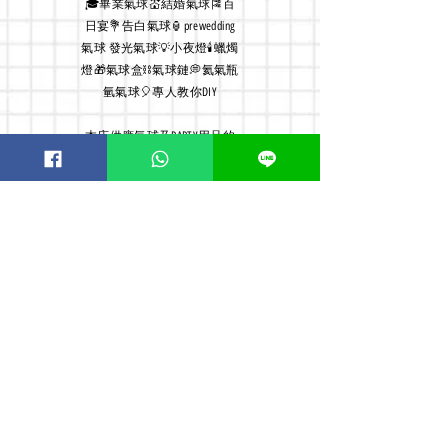
🎓畢業氣球💒結婚氣球🎏百
日宴💐告白氣球🏮prewedding
氣球 發光氣球💡小夜燈🕯蠟燭
燈🎁氣球盒⛓氣球鏈💭氦氣瓶
氫氣球🎈專人教你DIY
本店
供應氣球及PARTY用品的
小店, 除了敎授客人怎 DIY 一
個給另一半驚喜的難忘派對,
亦有親身為客人安排上門佈
置服務, 故店主經常外出佈
置, 貴客如需到店及交收敬請
預約
Order now! Whatsapp:
51126198
or WeChat:
meanttobee1314
Opening Hours