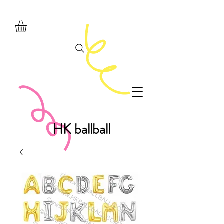
HK ballball