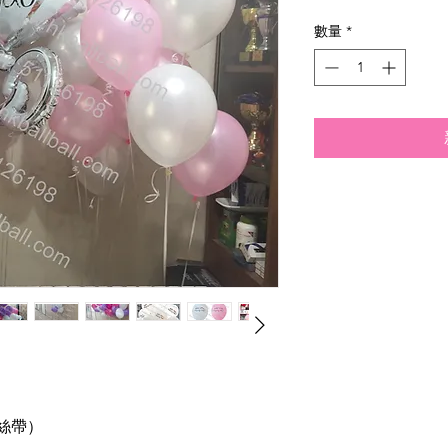
格
數量
*
絲帶）