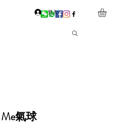
登入
ry Me氣球