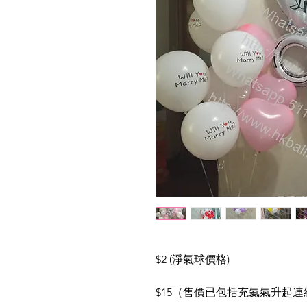
$2 (淨氣球價格)
$15（售價已包括充氦氣升起連