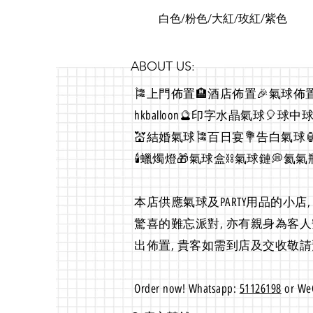
白色/粉色/大紅/玫紅/紫色
ABOUT US:
🎏上門佈置🏨酒店佈置🎉氣球佈置
hkballoon🔮印字水晶氣球🎈
💒結婚氣球🎏百日宴💐告白氣球🏮p
🕯蠟燭燈🎁氣球盒⛓氣球鏈💭氦氣
本店
供應氣球及PARTY用品的小店,
驚喜的難忘派對, 亦有親身為客
出佈置, 貴客如需到店及交收敬
Order now! Whatsapp:
51126198
or WeC