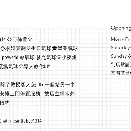
Opening
📈公司佈置🎈
Mon - Fri
Saturday
球中球💍求婚策劃🎈生日氣球🎓畢業氣球
Sunday &
rewedding氣球 發光氣球💡小夜燈
到店敬請預約
瓶氫氣球🎈專人教你DIY
荃灣荃昌
 除了敎授客人怎 DIY 一個給另一半
人安排上門佈置服務, 故店主經常外
請預約
hat: meanttobee1314