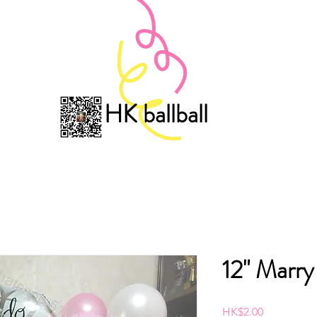
HK ballball
12" Mar
價
HK$2.00