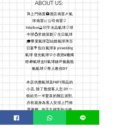
ABOUT US:
🎏上門佈置🏨酒店佈置🎉氣
球佈置📈公司佈置🎈
hkballoon🔮印字水晶氣球🎈球
中球💍求婚策劃🎈生日氣球
🎓畢業氣球💒結婚氣球🎏百
日宴💐告白氣球🏮prewedding
氣球 發光氣球💡小夜燈🕯蠟燭
燈🎁氣球盒⛓氣球鏈💭氦氣瓶
氫氣球🎈專人教你DIY
本店
供應氣球及PARTY用品的
小店, 除了敎授客人怎 DIY 一
個給另一半驚喜的難忘派對,
亦有親身為客人安排上門佈
置服務, 故店主經常外出佈
置, 貴客如需到店及交收敬請
預約
Order now! Whatsapp: