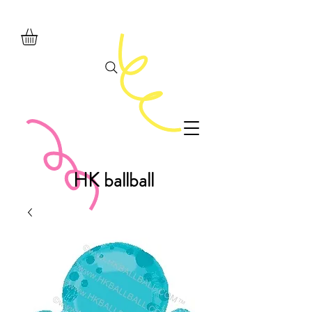
HK ballball