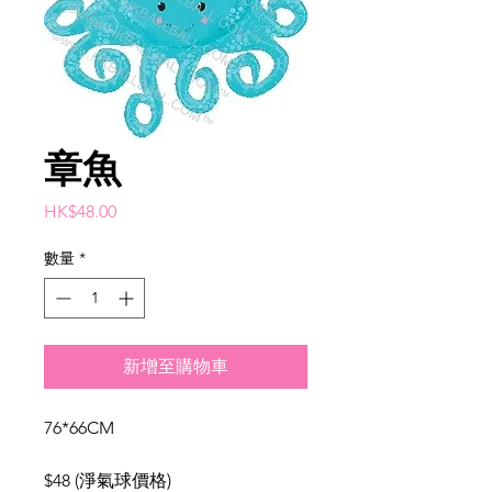
章魚
價
HK$48.00
格
數量
*
新增至購物車
76*66CM
$48 (淨氣球價格)