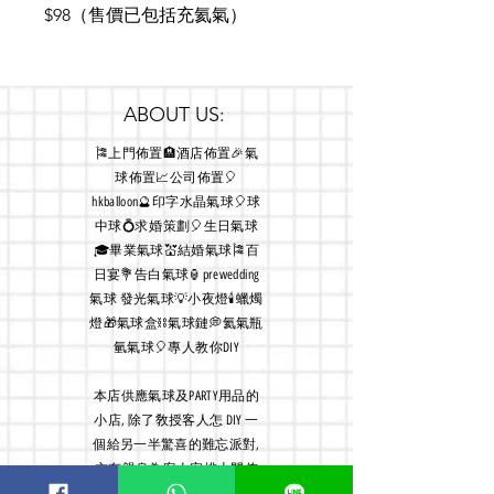
$98（售價已包括充氦氣）
ABOUT US:
🎏上門佈置🏨酒店佈置🎉氣
球佈置📈公司佈置🎈
hkballoon🔮印字水晶氣球🎈球
中球💍求婚策劃🎈生日氣球
🎓畢業氣球💒結婚氣球🎏百
日宴💐告白氣球🏮prewedding
氣球 發光氣球💡小夜燈🕯蠟燭
燈🎁氣球盒⛓氣球鏈💭氦氣瓶
氫氣球🎈專人教你DIY
本店
供應氣球及PARTY用品的
小店, 除了敎授客人怎 DIY 一
個給另一半驚喜的難忘派對,
亦有親身為客人安排上門佈
置服務, 故店主經常外出佈