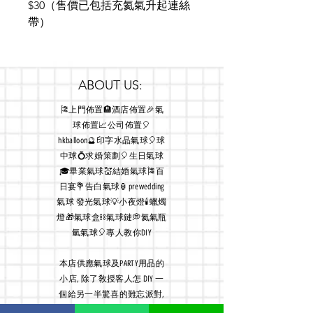
$30（售價已包括充氦氣升起連絲
帶）
ABOUT US:
🎏上門佈置🏨酒店佈置🎉氣
球佈置📈公司佈置🎈
hkballoon🔮印字水晶氣球🎈球
中球💍求婚策劃🎈生日氣球
🎓畢業氣球💒結婚氣球🎏百
日宴💐告白氣球🏮prewedding
氣球 發光氣球💡小夜燈🕯蠟燭
燈🎁氣球盒⛓氣球鏈💭氦氣瓶
氫氣球🎈專人教你DIY
本店
供應氣球及PARTY用品的
小店, 除了敎授客人怎 DIY 一
個給另一半驚喜的難忘派對,
亦有親身為客人安排上門佈