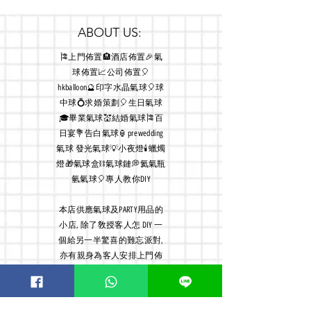
ABOUT US:
🎏上門佈置🏨酒店佈置🎉氣
球佈置📈公司佈置🎈
hkballoon🔮印字水晶氣球🎈球
中球💍求婚策劃🎈生日氣球
🎓畢業氣球💒結婚氣球🎏百
日宴💐告白氣球🏮prewedding
氣球 發光氣球💡小夜燈🕯蠟燭
燈🎁氣球盒⛓氣球鏈💭氦氣瓶
氫氣球🎈專人教你DIY
本店
供應氣球及PARTY用品的
小店, 除了敎授客人怎 DIY 一
個給另一半驚喜的難忘派對,
亦有親身為客人安排上門佈
置服務, 故店主經常外出佈
置, 貴客如需到店及交收敬請
預約