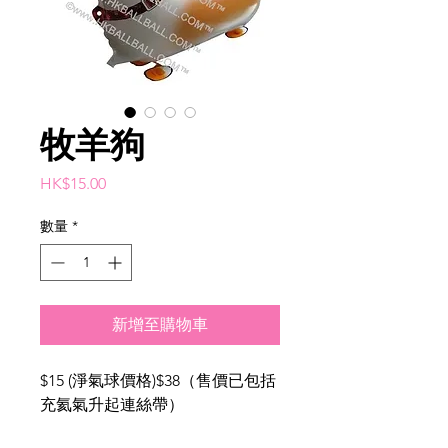
牧羊狗
價
HK$15.00
格
數量
*
新增至購物車
$15 (淨氣球價格)$38（售價已包括
充氦氣升起連絲帶）