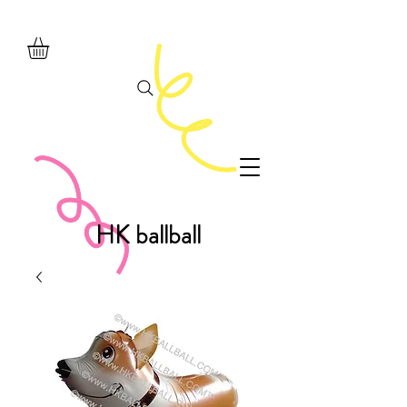
HK ballball