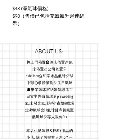
$48 (淨氣球價格)
$98（售價已包括充氦氣升起連絲
帶）
ABOUT US:
🎏上門佈置🏨酒店佈置🎉氣
球佈置📈公司佈置🎈
hkballoon🔮印字水晶氣球🎈球
中球💍求婚策劃🎈生日氣球
🎓畢業氣球💒結婚氣球🎏百
日宴💐告白氣球🏮prewedding
氣球 發光氣球💡小夜燈🕯蠟燭
燈🎁氣球盒⛓氣球鏈💭氦氣瓶
氫氣球🎈專人教你DIY
本店
供應氣球及PARTY用品的
小店, 除了敎授客人怎 DIY 一