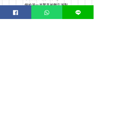
個給另一半驚喜的難忘派對,
亦有親身為客人安排上門佈
置服務, 故店主經常外出佈
置, 貴客如需到店及交收敬請
預約
Order now! Whatsapp:
51126198
or WeChat:
meanttobee1314
Opening Hours
Mon - Fri: 9:00am - 18:00pm ​​
Saturday: 9:00am - 15:00pm Sunday
& Public holiday off 到店敬請預約
By Appointment
荃灣荃昌中心昌寧商場2/F
© 窩心囍舖
氣球店|場地佈置|求婚策劃|氦氣瓶|氫氣