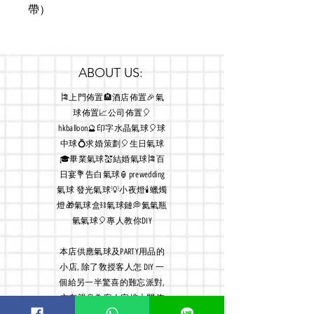
帶）
ABOUT US:
🎏上門佈置🏨酒店佈置🎉氣
球佈置📈公司佈置🎈
hkballoon🔮印字水晶氣球🎈球
中球💍求婚策劃🎈生日氣球
🎓畢業氣球💒結婚氣球🎏百
日宴💐告白氣球🏮prewedding
氣球 發光氣球💡小夜燈🕯蠟燭
燈🎁氣球盒⛓氣球鏈💭氦氣瓶
氫氣球🎈專人教你DIY
本店
供應氣球及PARTY用品的
小店, 除了敎授客人怎 DIY 一
個給另一半驚喜的難忘派對,
亦有親身為客人安排上門佈
置服務, 故店主經常外出佈