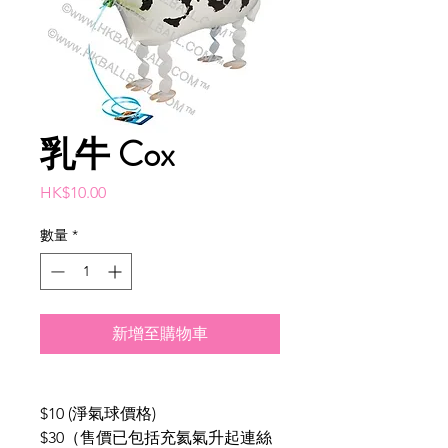
乳牛 Cox
價
HK$10.00
格
數量
*
新增至購物車
$10 (淨氣球價格)
$30（售價已包括充氦氣升起連絲