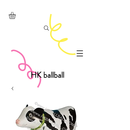
HK ballball