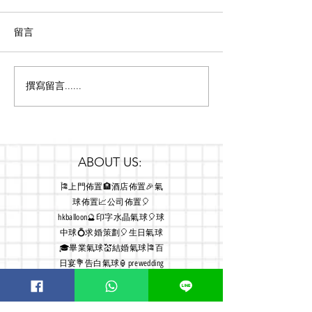
留言
獨一無二嘅沙灘
撰寫留言......
車尾箱佈置 車尾箱氣球鮮
花佈置
ABOUT US:
🎏上門佈置🏨酒店佈置🎉氣
球佈置📈公司佈置🎈
hkballoon🔮印字水晶氣球🎈球
中球💍求婚策劃🎈生日氣球
🎓畢業氣球💒結婚氣球🎏百
日宴💐告白氣球🏮prewedding
氣球 發光氣球💡小夜燈🕯蠟燭
燈🎁氣球盒⛓氣球鏈💭氦氣瓶
氫氣球🎈專人教你DIY