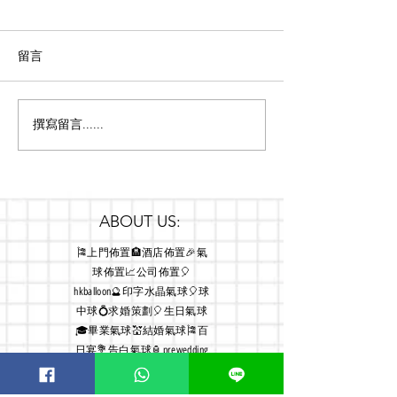
留言
獨一無二嘅沙灘
撰寫留言......
車尾箱佈置 車尾箱氣球鮮
花佈置
ABOUT US:
🎏上門佈置🏨酒店佈置🎉氣
球佈置📈公司佈置🎈
hkballoon🔮印字水晶氣球🎈球
中球💍求婚策劃🎈生日氣球
🎓畢業氣球💒結婚氣球🎏百
日宴💐告白氣球🏮prewedding
氣球 發光氣球💡小夜燈🕯蠟燭
燈🎁氣球盒⛓氣球鏈💭氦氣瓶