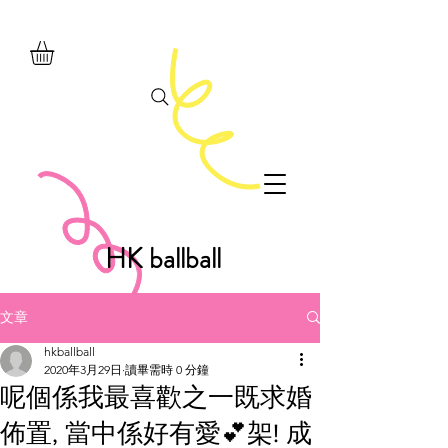
HK ballball
文章
hkballball
2020年3月29日
讀畢需時 0 分鐘
呢個係我最喜歡之一既求婚
佈置, 當中係好有愛💕架! 成